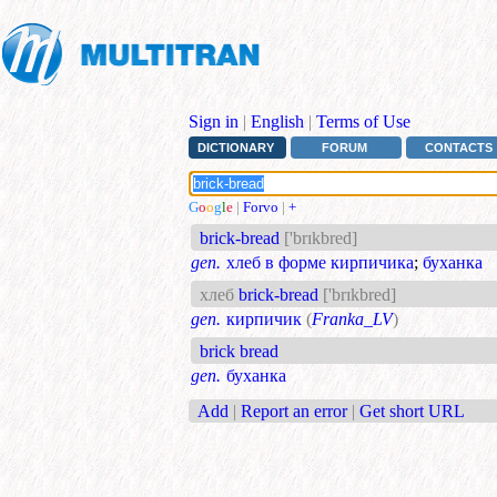
Sign in
|
English
|
Terms of Use
DICTIONARY
FORUM
CONTACTS
G
o
o
g
l
e
|
Forvo
|
+
brick-bread
['brɪkbred]
gen.
хлеб в форме кирпичика
;
буханка
хлеб
brick-bread
['brɪkbred]
gen.
кирпичик
(
Franka_LV
)
brick bread
gen.
буханка
Add
|
Report an error
|
Get short URL