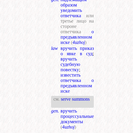
образом
уведомить
ответчика
или
третье лицо на
стороне
ответчика
о
предъявленном
иске
(
4uzhoj
)
law
вручить приказ
о явке в суд
;
вручить
судебную
повестку
;
известить
ответчика о
предъявленном
иске
см.
serve summons
gen.
вручить
процессуальные
документы
(
4uzhoj
)