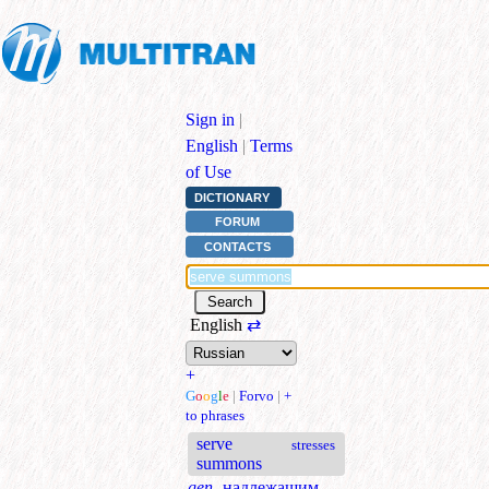
Sign in
|
English
|
Terms
of Use
DICTIONARY
FORUM
CONTACTS
English
⇄
+
G
o
o
g
l
e
|
Forvo
|
+
to phrases
serve
stresses
summons
gen.
надлежащим