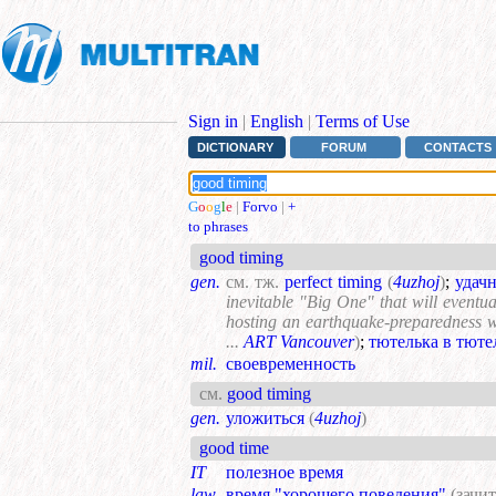
Sign in
|
English
|
Terms of Use
DICTIONARY
FORUM
CONTACTS
G
o
o
g
l
e
|
Forvo
|
+
to phrases
good timing
gen.
см. тж.
perfect timing
(
4uzhoj
)
;
удач
inevitable "Big One" that will eventu
hosting an earthquake-preparedness
...
ART Vancouver
)
;
тютелька в тюте
mil.
своевременность
см.
good timing
gen.
уложиться
(
4uzhoj
)
good time
IT
полезное время
law
время "хорошего поведения"
(зачи