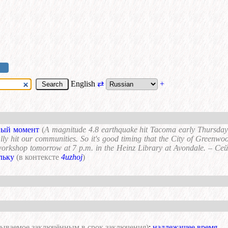
English
⇄
+
ный момент
(
A magnitude 4.8 earthquake hit Tacoma early Thursday m
ally hit our communities. So it's good timing that the City of Greenwo
 workshop tomorrow at 7 p.m. in the Heinz Library at Avondale. –
льку
(в контексте
4uzhoj
)
тываемое заключённым в срок заключения)
;
надлежащее время