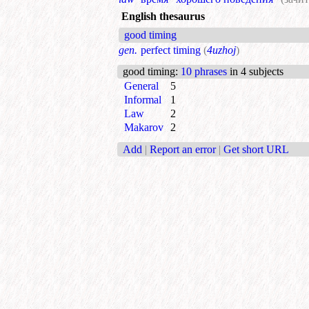
English thesaurus
good timing
gen.
perfect timing
(
4uzhoj
)
good timing
:
10 phrases
in 4 subjects
General
5
Informal
1
Law
2
Makarov
2
Add
|
Report an error
|
Get short URL