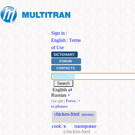
Sign in
|
English
|
Terms
of Use
DICTIONARY
FORUM
CONTACTS
English
⇄
Russian
+
G
o
o
g
l
e
|
Forvo
|
+
to phrases
chicken-fried
stresses
cook.
в панировке
(chicken-fried –