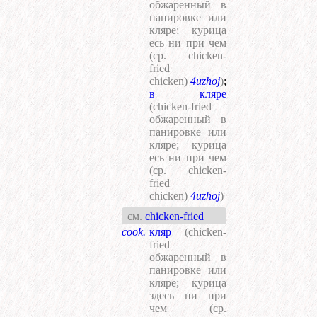
обжаренный в
панировке или
кляре; курица
есь ни при чем
(ср. chicken-
fried
chicken)
4uzhoj
)
;
в кляре
(chicken-fried –
обжаренный в
панировке или
кляре; курица
есь ни при чем
(ср. chicken-
fried
chicken)
4uzhoj
)
см.
chicken-fried
cook.
кляр
(chicken-
fried –
обжаренный в
панировке или
кляре; курица
здесь ни при
чем (ср.