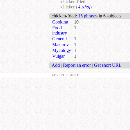
chicken-fried
chicken)
4uzhoj
)
chicken-fried
:
15 phrases
in 6 subjects
Cooking
10
Food
1
industry
General
1
Makarov
1
Mycology
1
Vulgar
1
Add
|
Report an error
|
Get short URL
ADVERTISEMENT