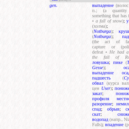
gen.
выпадение
(волос
п.; (a quantity
something that has f
•
a fall of snow
)
;
у
(холма)
(
Notburga
)
;
круш
(
Notburga
)
;
пад
(the act of fall
capture or (polit
defeat •
He had a 
the fall of R
ловушка
;
пике
(
Gesse
)
;
ос
выпадение оса
падшесть
(
Су
обвал
(курса ва
цен
User
)
;
пониж
закат
;
пониж
профиля местн
разорение
;
немил
спад
;
обрыв
;
с
скат
;
сниж
водопад
(напр., Ni
Falls)
;
впадение
(р