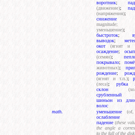
воротник
;
пад
(движение)
;
пад
(напряжения)
;
снижение
magnitude;
уменьшение)
;
быстроток
;
в
выводок
;
мете
окот
(ягнят и т
осаждение
;
осып
(семян)
;
пепл
покрывало
;
помё
животных)
;
при
рождение
;
рожд
(ягнят и т.п.)
;
(леса)
;
рубка 
склон
(хо
срубленный 
шиньон из дли
волос
math.
уменьшение
(of
ослабление
падение
(
these val
the angle a corre
to the fall of the disk