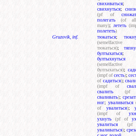
свихиваться
;
свихнуться
;
сниз
(pf of
снижат
полегать
(of al
many)
;
лететь
(im
полететь
)
Gruzovik, inf.
тюкаться
;
тюкну
(semelfactiv
тюкаться)
;
тяпну
бултыхаться
;
бултыхнуться
(semelfactiv
бултыхаться)
;
сад
(impf of
сесть
)
;
сес
of
садиться
)
;
свал
(impf of
сва
свалить
(pf
сваливать
)
;
срезат
ног
;
уваливаться
of
увалиться
)
;
(impf of
ухн
ухнуть
(pf of
у
увалиться
(p
уваливаться
)
;
срез
с ног долой