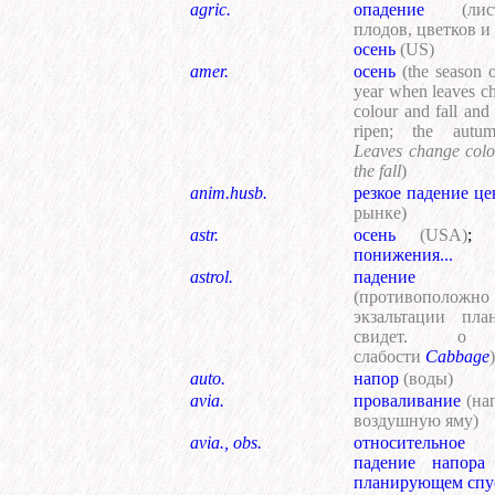
agric.
опадение
(лис
плодов, цветков и 
осень
(US)
amer.
осень
(the season o
year when leaves c
colour and fall and 
ripen; the autu
Leaves change colo
the fall
)
anim.husb.
резкое падение це
рынке)
astr.
осень
(USA)
;
понижения...
astrol.
падение
(противоположно
экзальтации план
свидет. о
слабости
Cabbage
)
auto.
напор
(воды)
avia.
проваливание
(нап
воздушную яму)
avia., obs.
относительное
падение напора
планирующем спу