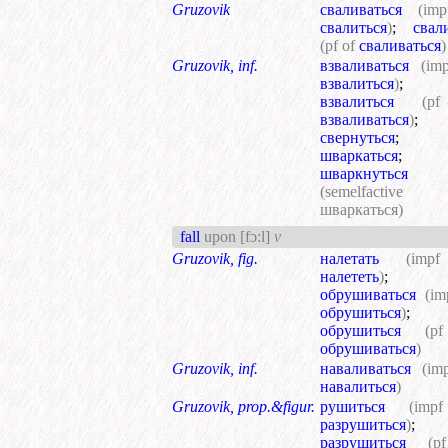
Gruzovik
сваливаться
(im
свалиться
)
;
свал
(pf of
сваливаться
)
Gruzovik, inf.
взваливаться
(im
взвалиться
)
;
взвалиться
(p
взваливаться
)
;
свернуться
;
шваркаться
;
шваркнуться
(semelfactiv
шваркаться)
fall
upon
[fɔ:l]
v
Gruzovik, fig.
налетать
(imp
налететь
)
;
обрушиваться
(im
обрушиться
)
;
обрушиться
(p
обрушиваться
)
Gruzovik, inf.
наваливаться
(im
навалиться
)
Gruzovik, prop.&figur.
рушиться
(imp
разрушиться
)
;
разрушиться
(p