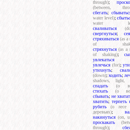
through)
;
проск
(between, thro
сбегать
;
сбыватьс
water level)
;
сбыть
water lev
сваливаться
(d
свергнуться
;
сея
стряхиваться
(as a 
of shakin
стряхнуться
(as a 
of shaking)
;
сы
увлекаться
увлечься
(for)
;
ути
утихнуть
;
свал
(down)
;
ходить
;
ле
shadows, light, e
спадать
(о во
стихать
(о ве
сбывать
;
не хвата
хватить
;
терпеть 
рубить
(о лесе
деревьях)
;
ва
накинуться
(on, u
проскакать
(bet
through)
;
сбе