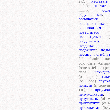
etc)
;
наставать
night)
;
настать
night)
;
обле
обрушиваться
;
обсыпаться
останавливаться
остановиться
повергаться
(
повергнуться
(
поддаваться
поддаться
подохнуть
;
поды
посеять
;
погибнут
fall in battle – па
бою быть убитым;
fortress fell – кре
пала)
;
накидыв
(on, upon)
;
наки
(on, upon)
;
спуска
попасть
(в ловуш
т.п.)
;
приумол
приумолкнуть
;
приутихать
(of w
приутихнуть
(of 
проскакивать
(bet