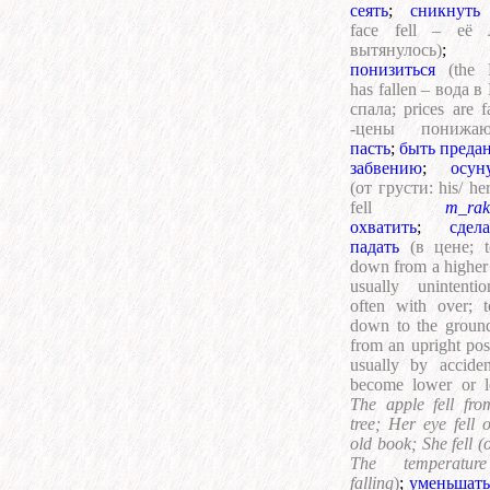
сеять
;
сникнуть
face fell – её 
вытянулось)
;
понизиться
(the
has fallen – вода в
спала; prices are fa
-цены понижаю
пасть
;
быть преда
забвению
;
осун
(от грусти: his/ her
fell
m_rak
охватить
;
сдела
падать
(в цене; 
down from a higher 
usually unintention
often with over; 
down to the ground
from an upright posi
usually by acciden
become lower or l
The apple fell fro
tree; Her eye fell 
old book; She fell (
The temperatur
falling
)
;
уменьшать