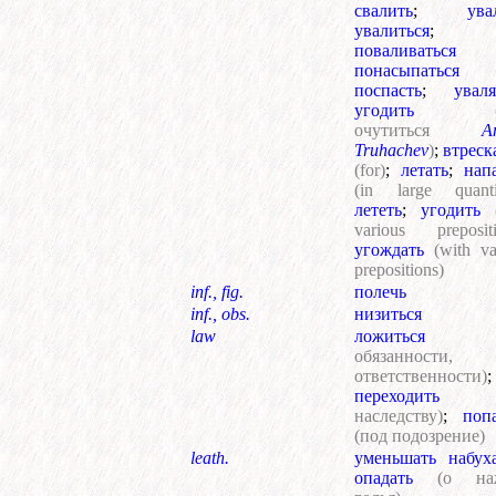
свалить
;
ува
увалиться
;
поваливаться
понасыпаться
поспасть
;
уваля
угодить
очутиться
A
Truhachev
)
;
втреск
(for)
;
летать
;
нап
(in large quantit
лететь
;
угодить
various prepositi
угождать
(with va
prepositions)
inf., fig.
полечь
inf., obs.
низиться
law
ложиться
обязанности,
ответственности)
;
переходить
наследству)
;
поп
(под подозрение)
leath.
уменьшать набух
опадать
(о на