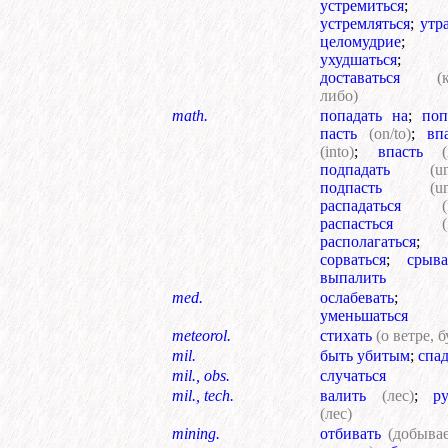
устремиться
;
устремляться
;
утр
целомудрие
;
ухудшаться
;
доставаться
(
либо)
math.
попадать на
;
поп
пасть
(on/to)
;
вп
(into)
;
впасть
(
подпадать
(u
подпасть
(u
распадаться
(
распасться
(
располагаться
;
сорваться
;
срыва
выпалить
med.
ослабевать
;
уменьшаться
meteorol.
стихать
(о ветре, б
mil.
быть убитым
;
спад
mil., obs.
случаться
mil., tech.
валить
(лес)
;
р
(лес)
mining.
отбивать
(добыва