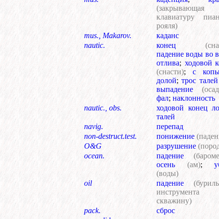
(закрывающая
клавиатуру пиан
рояля)
mus., Makarov.
каданс
nautic.
конец
(сна
падение воды во 
отлива
;
ходовой 
(снасти)
;
с копы
долой
;
трос талей
выпадение
(осад
фал
;
наклонность
nautic., obs.
ходовой конец ло
талей
navig.
перепад
non-destruct.test.
понижение
(паден
O&G
разрушение
(поро
ocean.
падение
(бароме
осень
(ам)
;
у
(воды)
oil
падение
(бурил
инструмент
скважину)
pack.
сброс