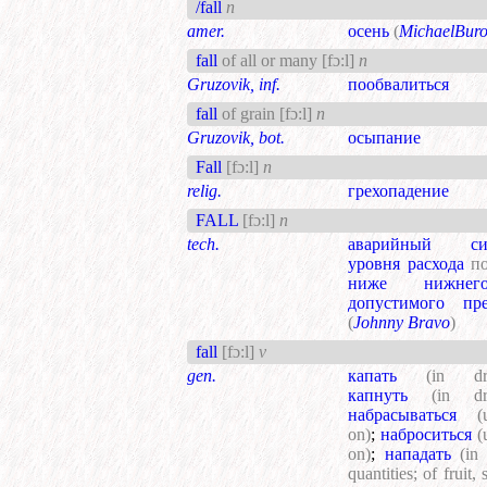
/fall
n
amer.
осень
(
MichaelBur
fall
of all or many
[fɔ:l]
n
Gruzovik, inf.
пообвалиться
fall
of grain
[fɔ:l]
n
Gruzovik, bot.
осыпание
Fall
[fɔ:l]
n
relig.
грехопадение
FALL
[fɔ:l]
n
tech.
аварийный си
уровня расхода
п
ниже нижнег
допустимого пре
(
Johnny Bravo
)
fall
[fɔ:l]
v
gen.
капать
(in dr
капнуть
(in dr
набрасываться
(
on)
;
наброситься
(
on)
;
нападать
(in
quantities; of fruit,