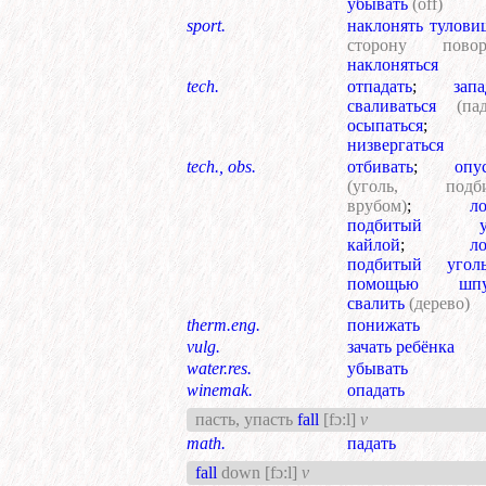
убывать
(off)
sport.
наклонять тулови
сторону повор
наклоняться
tech.
отпадать
;
запа
сваливаться
(па
осыпаться
;
низвергаться
tech., obs.
отбивать
;
опу
(уголь, подб
врубом)
;
л
подбитый уг
кайлой
;
л
подбитый уго
помощью шпу
свалить
(дерево)
therm.eng.
понижать
vulg.
зачать ребёнка
water.res.
убывать
winemak.
опадать
пасть, упасть
fall
[fɔ:l]
v
math.
падать
fall
down
[fɔ:l]
v