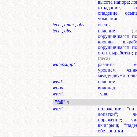
высота напора
;
ло
отпадание
;
с
опадение
;
осып
убывание
tech., amer., obs.
осень
tech., obs.
падение
(в
обрушившаяся по
кровли вырабо
обрушившаяся по
стен выработки
;
(леса)
water.suppl.
разница ме
уровнем жидк
между двумя точк
weld.
падение
wood.
водопад
wrest.
туше
"fall"
n
wrest.
положение "на
лопатки"
;
ч
поражение
;
чи
выигрыш
;
"паде
обе лопатки