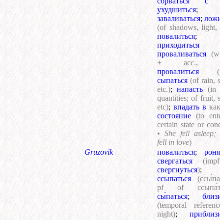
сорваться с 
ухудшиться
;
заваливаться
;
ложи
(of shadows, light, 
повалиться
;
приходиться
проваливаться
(w
+ acc., in
провалиться
(
сыпаться
(of rain,
etc.)
;
напасть
(in
quantities; of fruit,
etc)
;
впадать в
как
состояние
(to ent
certain state or con
•
She fell asleep;
fell in love
)
Gruzovik
повалиться
;
роня
свергаться
(imp
свергнуться
)
;
ссыпаться
(ссы́па
pf of ссыпа́т
сы́паться
;
близ
(temporal referen
night)
;
приблиз