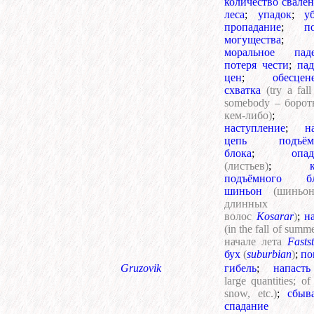
количество свале
леса
;
упадок
;
у
пропадание
;
п
могущества
;
моральное пад
потеря чести
;
пад
цен
;
обесцен
схватка
(try a fal
somebody – борот
кем-либо)
;
наступление
;
н
цепь подъёмн
блока
;
опад
(листьев)
;
подъёмного бл
шиньон
(шиньо
длинных
волос
Kosarar
)
;
н
(in the fall of summ
начале лета
Fasts
бух
(
suburbian
)
;
по
Gruzovik
гибель
;
напасть
large quantities; of 
snow, etc.)
;
сбыв
спадание