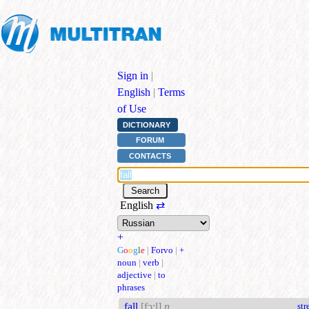
Sign in
|
English
|
Terms
of Use
DICTIONARY
FORUM
CONTACTS
English
⇄
+
G
o
o
g
l
e
|
Forvo
|
+
noun
|
verb
|
adjective
|
to
phrases
fall
[fɔ:l]
n
str