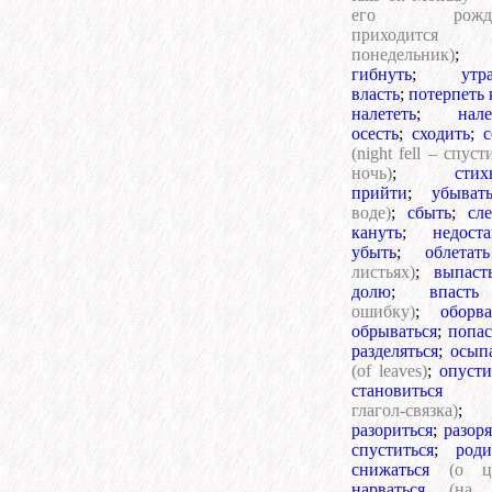
его рожде
приходится
понедельник)
;
гибнуть
;
утр
власть
;
потерпеть 
налететь
;
нале
осесть
;
сходить
;
с
(night fell – спуст
ночь)
;
стих
прийти
;
убыват
воде)
;
сбыть
;
сле
кануть
;
недоста
убыть
;
облетать
листьях)
;
выпаст
долю
;
впасть
ошибку)
;
оборва
обрываться
;
попас
разделяться
;
осып
(of leaves)
;
опусти
становиться
глагол-связка)
;
разориться
;
разоря
спуститься
;
роди
снижаться
(о ц
нарваться
(на 