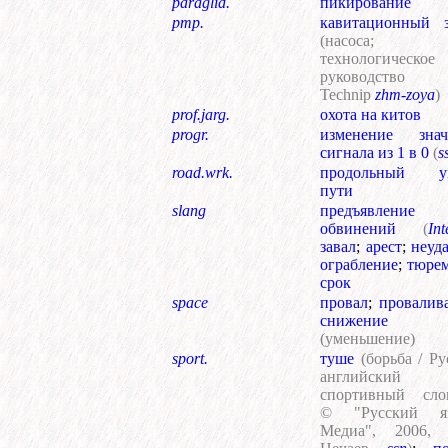
paraglid.
пикирование
pmp.
кавитационный з
(насоса;
технологическое
руководство
Technip
zhm-zoya
)
prof.jarg.
охота на китов
progr.
изменение знач
сигнала из 1 в 0
(
s
road.wrk.
продольный у
пути
slang
предъявление
обвинений
(
Int
завал
;
арест
;
неуд
ограбление
;
тюре
срок
space
провал
;
провалив
снижение
(уменьшение)
sport.
туше
(борьба / Ру
английский
спортивный слов
© "Русский я
Медиа", 2006, 