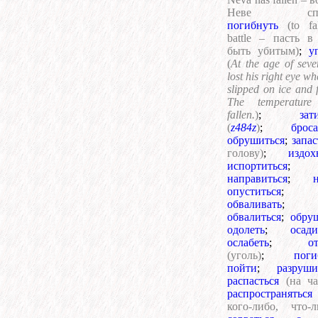
Неве спал
погибнуть
(to fa
battle – пасть в
быть убитым)
;
у
(
At the age of seve
lost his right eye w
slipped on ice and f
The temperature
fallen.
)
;
зат
(
z484z
)
;
броса
обрушиться
;
запас
голову)
;
издох
испортиться
;
направиться
;
опуститься
;
обваливать
;
обвалиться
;
обру
одолеть
;
осади
ослабеть
;
о
(уголь)
;
поги
пойти
;
разруши
распасться
(на ча
распространяться
кого-либо, что-л