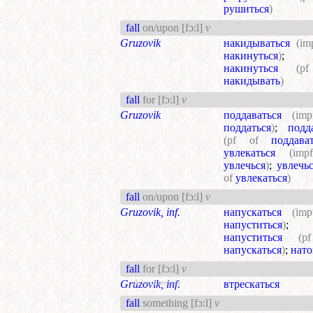
рушиться
)
fall
on/upon
[fɔ:l]
v
Gruzovik
накидываться
(im
накинуться
)
;
накинуться
(p
накидывать
)
fall
for
[fɔ:l]
v
Gruzovik
поддаваться
(im
поддаться
)
;
подд
(pf of
поддава
увлекаться
(imp
увлечься
)
;
увлечьс
of
увлекаться
)
fall
on/upon
[fɔ:l]
v
Gruzovik, inf.
напускаться
(im
напуститься
)
;
напуститься
(p
напускаться
)
;
нато
fall
for
[fɔ:l]
v
Gruzovik, inf.
втрескаться
Advertisement
fall
something
[fɔ:l]
v