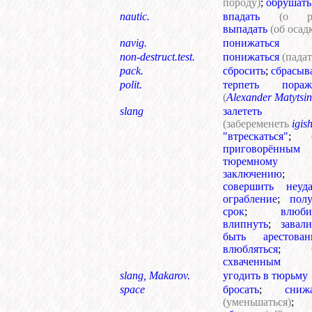
породу)
;
обрушать
nautic.
впадать
(о ре
выпадать
(об осад
navig.
понижаться
non-destruct.test.
понижаться
(падат
pack.
сбросить
;
сбрасыв
polit.
терпеть пораж
(
Alexander Matytsin
slang
залететь
(забеременеть
igis
"втрескаться"
;
приговорённы
тюремному
заключению
;
совершить неуда
ограбление
;
полу
срок
;
влюби
влипнуть
;
завали
быть арестова
влюбляться
;
схваченным
slang, Makarov.
угодить в тюрьму
space
бросать
;
сниж
(уменьшаться)
;