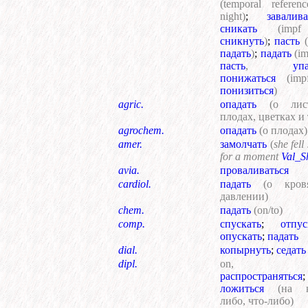
(temporal referen
night)
;
завалива
сникать
(imp
сникнуть
)
;
пасть
падать
)
;
падать
(im
пасть
,
уп
понижаться
(im
понизиться
)
agric.
опадать
(о лист
плодах, цветках и 
agrochem.
опадать
(о плодах)
amer.
замолчать
(
she fell 
for a moment
Val_S
avia.
проваливаться
cardiol.
падать
(о кров
давлении)
chem.
падать
(on/to)
comp.
спускать
;
отпус
опускать
;
падать
dial.
копырнуть
;
седать
dipl.
on, up
распространяться
;
ложиться
(на к
либо, что-либо)