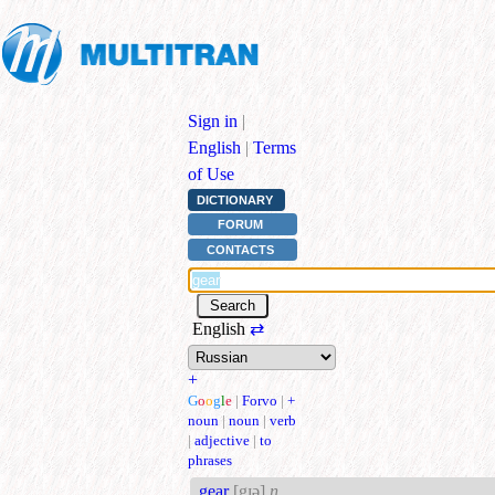
Sign in
|
English
|
Terms
of Use
DICTIONARY
FORUM
CONTACTS
English
⇄
+
G
o
o
g
l
e
|
Forvo
|
+
noun
|
noun
|
verb
|
adjective
|
to
phrases
gear
[gɪə]
n