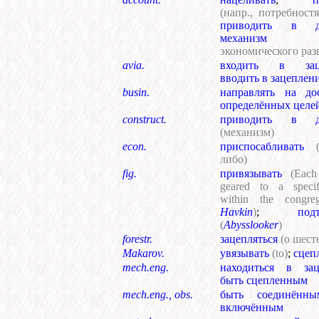
(напр., потребност
приводить в д
механизм
экономического раз
avia.
входить в заце
вводить в зацеплен
busin.
направлять на до
определённых целе
construct.
приводить в д
(механизм)
econ.
приспосабливать
либо)
fig.
привязывать
(Each
geared to a speci
within the congre
Havkin
)
;
под
(
Abysslooker
)
forestr.
зацепляться
(о шест
Makarov.
увязывать
(to)
;
сцеп
mech.eng.
находиться в зац
быть сцепленным
mech.eng., obs.
быть соединённы
включённым