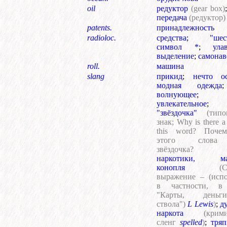
oil
редуктор
(gear box)
передача
(редуктор)
patents.
принадлежность
radioloc.
средства
;
"шес
символ *
;
ула
выделение
;
самонав
roll.
машина
slang
прикид
;
нечто ос
модная одежда
волнующее
увлекательное
"звёздочка"
(типо
знак; Why is there a 
this word? Поче
этого слова
звёздочка
наркотики, мар
конопля
(
выражение – (испо
в частности, в
"Карты, деньг
ствола")
L Lewis
)
;
ду
наркота
(крим
сленг
spelled
)
;
тряп