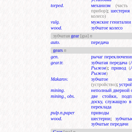
torped.
механизм
(часть 
прибор)
;
шестерня
колесо)
vulg.
мужские гениталии
wood.
зубчатое колесо
зубчатая
gear
[gɪə]
n
auto.
передача
gears
n
gen.
рычаг переключения
gear.tr.
зубчатая передача
(
Рыжов
)
;
привод
(
Рыжов
)
Makarov.
зубчатое заце
(устройство)
;
устро
mining.
неполный дверной 
mining., obs.
две стойки, под
доску, служащую в
переклада
pulp.n.paper
приводы
wood.
шестерни
;
зубчаты
зубчатые передачи
Gear
[gɪə]
n