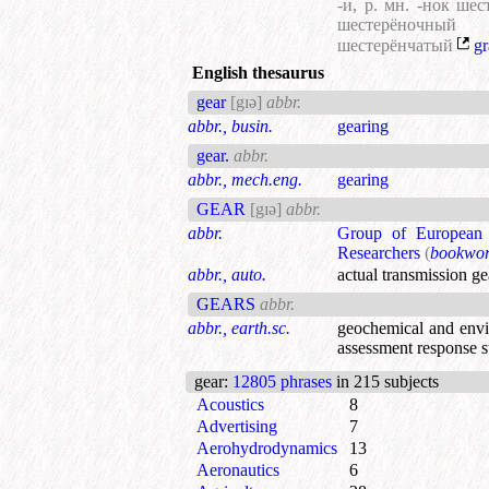
-и, р. мн. -нок ше
шестерёночный
шестерёнчатый
gr
English thesaurus
gear
[gɪə]
abbr.
abbr., busin.
gearing
gear.
abbr.
abbr., mech.eng.
gearing
GEAR
[gɪə]
abbr.
abbr.
Group of European
Researchers
(
bookwo
abbr., auto.
actual transmission ge
GEARS
abbr.
abbr., earth.sc.
geochemical and env
assessment response s
gear
:
12805 phrases
in 215 subjects
Acoustics
8
Advertising
7
Aerohydrodynamics
13
Aeronautics
6