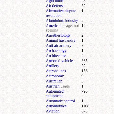
Agriculture
28
Air defense
32
Alternative dispute
1
resolution
Aluminium industry
2
American
usage, not
12
spelling
Anesthesiology
2
Animal husbandry
1
Anti-air artillery
7
Archaeology
1
Architecture
2
Armored vehicles
365
Artillery
32
Astronautics
156
Astronomy
9
Australian
3
Austrian
usage
1
Automated
790
equipment
Automatic control
1
Automobiles
1108
Aviation
678