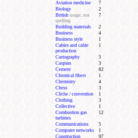
Aviation medicine
7
Biology
2
British
usage, not
7
spelling
Building materials
2
Business
4
Business style
1
Cables and cable
1
production
Cartography
5
Caspian
3
Cement
82
Chemical fibers
1
Chemistry
4
Chess
3
Cliche / convention
1
Clothing
3
Collective
1
Combustion gas
12
turbines
Communications
5
Computer networks
1
Construction
97