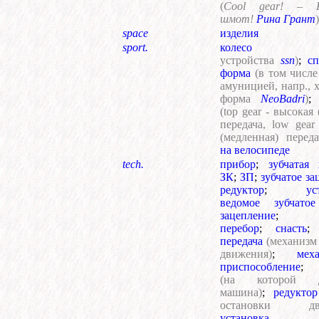
(
Cool gear! – К
шмот!
Рина Грант
)
space
изделия
sport.
колесо
устройства
ssn
)
;
сп
форма
(в том числе
амуницией, напр., 
форма
NeoBadri
)
(top gear - высокая
передача, low gear
(медленная) переда
на велосипеде
tech.
прибор
;
зубчатая 
ЗК
;
ЗП
;
зубчатое за
редуктор
;
ус
ведомое зубчатое
зацепление
перебор
;
снасть
передача
(механизм
движения)
;
мех
приспособление
(на которой д
машина)
;
редуктор
остановки двиг
установка