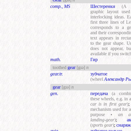
comp., MS
Шестеренки
(A 
graphic layout use
interlocking ideas. E
first three lines of L
corresponds to a ge
and their correspondi
text appears in recta
to the gear shape. U
does not appear, bu
available if you switc
math.
Гир
toothed
gear
[gɪə]
n
gear.tr.
зубчатое к
(wheel
Александр Р
gear
[gɪə]
n
gen.
передача
(a combi
these wheels, e.g. in 
car is in first gear
)
mechanism used for a 
purpose •
an ae
landing-gear
)
;
а
(
sports gear
)
;
снаряж
avia.
зубчатое кольцо