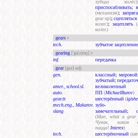
зубцах колёс)
приспосабливать
;
(механизм)
;
запряга
gear up)
;
сцепляться
колес)
;
зацеплять
колес)
gears
v
tech.
зубчатое зацеплени
gearing
['gɪ(ə)rɪŋ]
v
inf.
передачка
gear
[gɪə]
adj.
gen.
классный
;
мировой
зубчатый
;
передато
amer., school.sl.
великолепный
auto.
ПП
(
MichaelBurov
)
gear.tr.
шестерённый
(
igish
mech.eng., Makarov.
зубо-
slang
замечательный
;
(
Man, what a gear 
Чувак, какая о
пицца!
Interex
)
tech.
шестерёночный
(ше