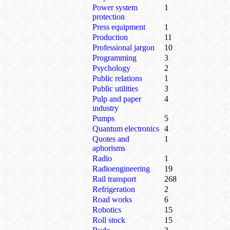
Power system
1
protection
Press equipment
1
Production
11
Professional jargon
10
Programming
3
Psychology
2
Public relations
1
Public utilities
3
Pulp and paper
4
industry
Pumps
5
Quantum electronics
4
Quotes and
1
aphorisms
Radio
1
Radioengineering
19
Rail transport
268
Refrigeration
2
Road works
6
Robotics
15
Roll stock
15