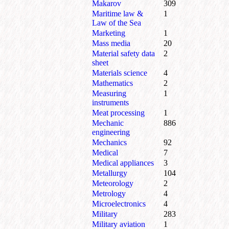
Makarov
309
Maritime law &
1
Law of the Sea
Marketing
1
Mass media
20
Material safety data
2
sheet
Materials science
4
Mathematics
2
Measuring
1
instruments
Meat processing
1
Mechanic
886
engineering
Mechanics
92
Medical
7
Medical appliances
3
Metallurgy
104
Meteorology
2
Metrology
4
Microelectronics
4
Military
283
Military aviation
1