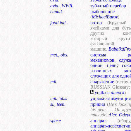
avia., WWII.
зубчатый перебор
canad.
рыболовное 
(
MichaelBurov
)
food.ind.
ротор
(Круглый
ячейками для бут
других контей
который крут
фасовочной
машине.
BabaikaFr
met., obs.
система раз
механизмов, служ
одной цели
;
сов
различных меха
служащих для одно
mil.
снаряжение
(источ
RUSSIAN Glossary;
yojik.eu
dimock
)
mil., obs.
упряжная амуниция
sl., teen.
прикид
(
He's lookin
his gear. — Он кру
прикиде.
Alex_Odeyc
space
аппарат
(обору
аппарат-перехватчи