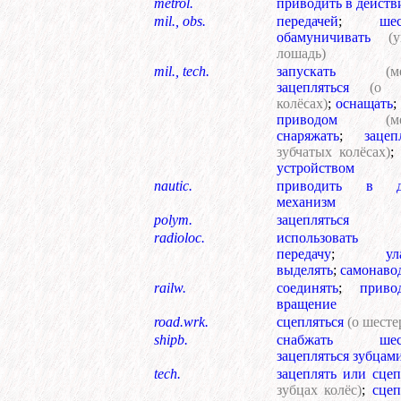
metrol.
приводить в действ
mil., obs.
передачей
;
ше
обамуничивать
(
лошадь)
mil., tech.
запускать
(м
зацепляться
(о 
колёсах)
;
оснащать
;
приводом
(м
снаряжать
;
зацеп
зубчатых колёсах)
;
устройством
nautic.
приводить в д
механизм
polym.
зацепляться
radioloc.
использовать з
передачу
;
ул
выделять
;
самонаво
railw.
соединять
;
приво
вращение
road.wrk.
сцепляться
(о шесте
shipb.
снабжать шест
зацепляться зубцам
tech.
зацеплять или сцеп
зубцах колёс)
;
сцеп