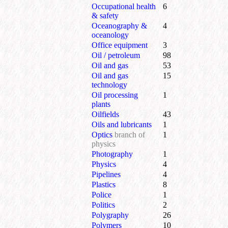
Occupational health
6
& safety
Oceanography &
4
oceanology
Office equipment
3
Oil / petroleum
98
Oil and gas
53
Oil and gas
15
technology
Oil processing
1
plants
Oilfields
43
Oils and lubricants
1
Optics
branch of
1
physics
Photography
1
Physics
4
Pipelines
4
Plastics
8
Police
1
Politics
2
Polygraphy
26
Polymers
10