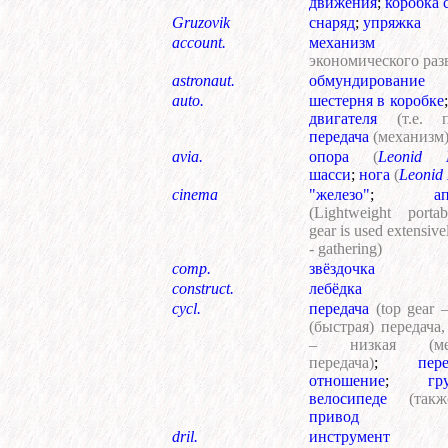
движения
;
коробка 
Gruzovik
снаряд
;
упряжка
account.
механизм
экономического раз
astronaut.
обмундирование
auto.
шестерня в коробке
двигателя
(т.е. 
передача
(механизм
avia.
опора
(
Leonid 
шасси
;
нога
(
Leonid
cinema
"железо"
;
а
(Lightweight porta
gear is used extensive
- gathering)
comp.
звёздочка
construct.
лебёдка
cycl.
передача
(top gear 
(быстрая) передача,
– низкая (мед
передача)
;
пер
отношение
;
г
велосипеде
(так
привод
dril.
инструмент