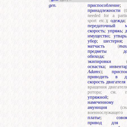
gen.
приспособление
;
принадлежности
(
needed for a partic
sport etc.)
;
одежда
передаточный м
скорость
;
упряжь
;
имущество
;
утварь
убор
;
шестерня
матчасть
(
mas
предметы дом
обихода
экипировки
оснастка
;
инвента
Adams
)
;
приспо
приводить в дв
скорость двигателя
вращения двигател
ротора; см. пе
упряжной
намеченному
амуниция
(с
военнослужащ
платье
;
сово
привод для пе