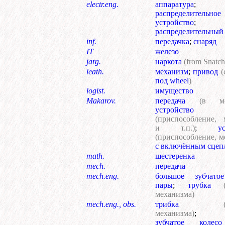
electr.eng.
аппаратура
;
распределительное
устройство
;
распределительный
inf.
передачка
;
снаряд
IT
железо
jarg.
наркота
(from Snatc
leath.
механизм
;
привод
(
под wheel
)
logist.
имущество
Makarov.
передача
(в ме
устройство
(приспособление, 
и т.п.)
;
у
(приспособление, м
с включённым сцеп
math.
шестеренка
mech.
передача
mech.eng.
большое зубчато
пары
;
трубка
механизма)
mech.eng., obs.
трибка
механизма)
зубчатое колес