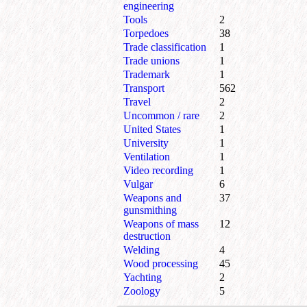
engineering
Tools
2
Torpedoes
38
Trade classification
1
Trade unions
1
Trademark
1
Transport
562
Travel
2
Uncommon / rare
2
United States
1
University
1
Ventilation
1
Video recording
1
Vulgar
6
Weapons and
37
gunsmithing
Weapons of mass
12
destruction
Welding
4
Wood processing
45
Yachting
2
Zoology
5