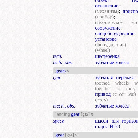
объект
;
те
оснащение
(механизм)
;
приспо
(прибор)
(техническое уст
сооружение
;
спецоборудование
;
установка
оборудование)
;
(wheel)
tech.
шестерёнка
tech., obs.
зубчатые колёса
gears
n
gen.
зубчатая передача
toothed wheels w
together to carry
привод
(
a car with 
gears
)
mech., obs.
зубчатые колёса
landing
gear
[gɪə]
n
space
шасси для горизон
старта НТО
gear
[gɪə]
v