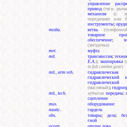
управление распр
привод
(тяги, рычаг
механизм
(с зу
передачами или б
инструменты
;
оруд
media.
ветвь
(телефонн
товарное прог
обеспечение
;
(звёздочка)
met.
муфта
mil.
трансмиссия
;
техни
Е.А.
)
;
экипировка
(
in full combat gear
)
mil., arm.veh.
гидравлическая п
гидравлический м
гидравлический
(масляный)
;
гидроп
mil., tech.
зубчатая
передача
;
сцепление
mus.
оборудование
nautic.
гардель
obs.
товары
;
дела
;
бе
гной
ocean.
орудие лова