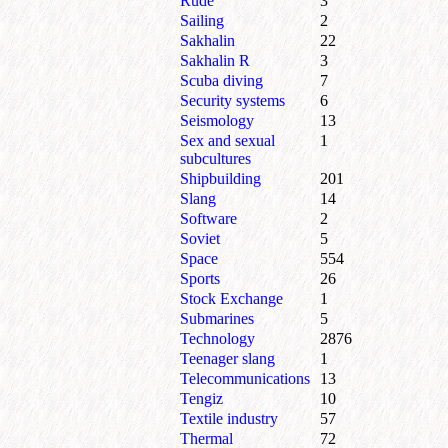
Rude
3
Sailing
2
Sakhalin
22
Sakhalin R
3
Scuba diving
7
Security systems
6
Seismology
13
Sex and sexual
1
subcultures
Shipbuilding
201
Slang
14
Software
2
Soviet
5
Space
554
Sports
26
Stock Exchange
1
Submarines
5
Technology
2876
Teenager slang
1
Telecommunications
13
Tengiz
10
Textile industry
57
Thermal
72