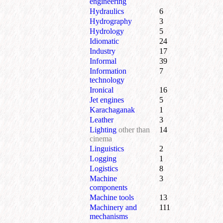
engineering
Hydraulics
6
Hydrography
3
Hydrology
5
Idiomatic
24
Industry
17
Informal
39
Information
7
technology
Ironical
16
Jet engines
5
Karachaganak
1
Leather
3
Lighting
other than
14
cinema
Linguistics
2
Logging
1
Logistics
8
Machine
3
components
Machine tools
13
Machinery and
111
mechanisms