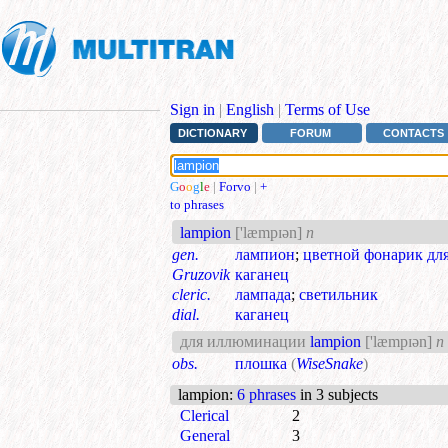
Sign in
|
English
|
Terms of Use
DICTIONARY
FORUM
CONTACTS
G
o
o
g
l
e
|
Forvo
|
+
to phrases
lampion
['læmpɪən]
n
gen.
лампион
;
цветной фонарик д
Gruzovik
каганец
cleric.
лампада
;
светильник
dial.
каганец
для иллюминации
lampion
['læmpɪən]
n
obs.
плошка
(
WiseSnake
)
lampion
:
6 phrases
in 3 subjects
Clerical
2
General
3