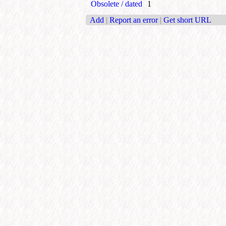
Obsolete / dated
1
Add
|
Report an error
|
Get short URL