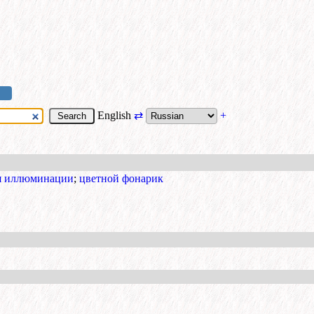
English
⇄
+
ля иллюминации
;
цветной фонарик