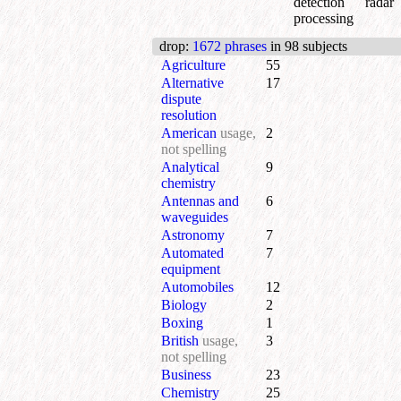
detection rada
processing
drop
:
1672 phrases
in 98 subjects
Agriculture
55
Alternative
17
dispute
resolution
American
usage,
2
not spelling
Analytical
9
chemistry
Antennas and
6
waveguides
Astronomy
7
Automated
7
equipment
Automobiles
12
Biology
2
Boxing
1
British
usage,
3
not spelling
Business
23
Chemistry
25