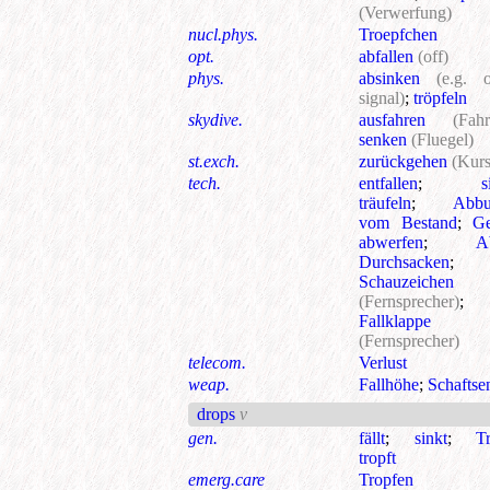
(Verwerfung)
nucl.phys.
Troepfchen
opt.
abfallen
(off)
phys.
absinken
(e.g. 
signal)
;
tröpfeln
skydive.
ausfahren
(Fah
senken
(Fluegel)
st.exch.
zurückgehen
(Kurs
tech.
entfallen
;
s
träufeln
;
Abbu
vom Bestand
;
Ge
abwerfen
;
A
Durchsacken
;
Schauzeichen
(Fernsprecher)
;
Fallklappe
(Fernsprecher)
telecom.
Verlust
weap.
Fallhöhe
;
Schafts
drops
v
gen.
fällt
;
sinkt
;
T
tropft
emerg.care
Tropfen