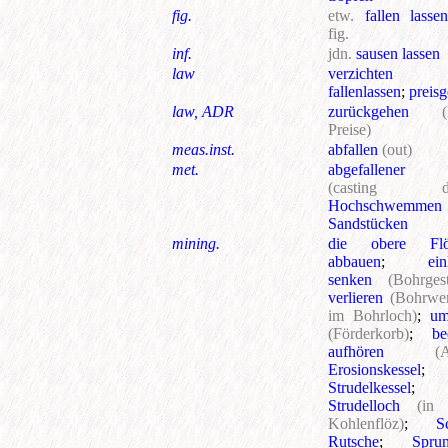
fig.
etw.
fallen lass
fig.
inf.
jdn.
sausen lassen
law
verzichten
fallenlassen
;
preis
law, ADR
zurückgehen
Preise)
meas.inst.
abfallen
(out)
met.
abgefallener
(casting def
Hochschwemme
Sandstücken
mining.
die obere Flö
abbauen
;
ein
senken
(Bohrges
verlieren
(Bohrwe
im Bohrloch)
;
um
(Förderkorb)
;
be
aufhören
(A
Erosionskessel
;
Strudelkessel
;
Strudelloch
(in
Kohlenflöz)
;
S
Rutsche
;
Spru