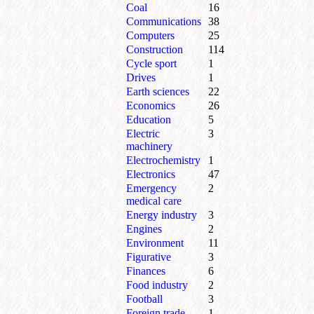
Coal
16
Communications
38
Computers
25
Construction
114
Cycle sport
1
Drives
1
Earth sciences
22
Economics
26
Education
5
Electric
3
machinery
Electrochemistry
1
Electronics
47
Emergency
2
medical care
Energy industry
3
Engines
2
Environment
11
Figurative
3
Finances
6
Food industry
2
Football
3
Foreign trade
1