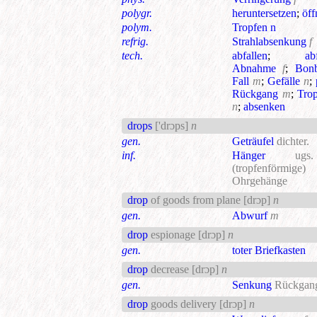
polygr.
heruntersetzen
;
öff
polym.
Tropfen n
refrig.
Strahlabsenkung
f
tech.
abfallen
;
ab
Abnahme
f
;
Bon
Fall
m
;
Gefälle
n
;
Rückgang
m
;
Trop
n
;
absenken
drops
['drɔps]
n
gen.
Geträufel
dichter.
inf.
Hänger
ug
(tropfenförmige)
Ohrgehänge
drop
of goods from plane
[drɔp]
n
gen.
Abwurf
m
drop
espionage
[drɔp]
n
gen.
toter Briefkasten
drop
decrease
[drɔp]
n
gen.
Senkung
Rückgan
drop
goods delivery
[drɔp]
n