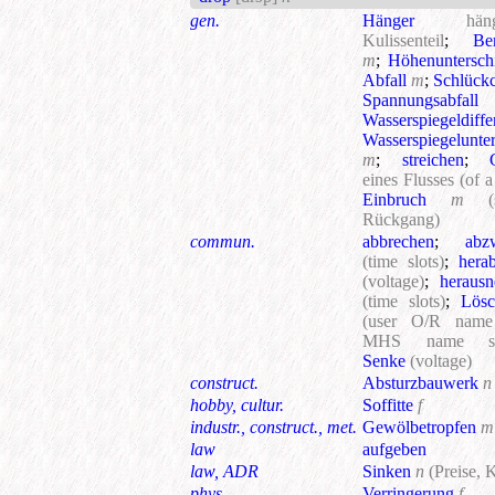
gen.
Hänger
hän
Kulissenteil
;
Be
m
;
Höhenuntersch
Abfall
m
;
Schlück
Spannungsabfall
Wasserspiegeldiffe
Wasserspiegelunte
m
;
streichen
;
eines Flusses
(of a
Einbruch
m
(
Rückgang)
commun.
abbrechen
;
abz
(time slots)
;
hera
(voltage)
;
heraus
(time slots)
;
Lösc
(user O/R name
MHS name ser
Senke
(voltage)
construct.
Absturzbauwerk
n
hobby, cultur.
Soffitte
f
industr., construct., met.
Gewölbetropfen
m
law
aufgeben
law, ADR
Sinken
n
(Preise, 
phys.
Verringerung
f