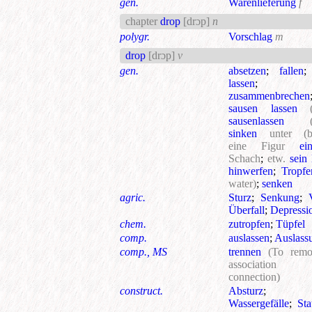
gen.
Warenlieferung
f
chapter
drop
[drɔp]
n
polygr.
Vorschlag
m
drop
[drɔp]
v
gen.
absetzen
;
fallen
lassen
;
zusammenbrechen
sausen lassen
sausenlassen
sinken
unter
(
eine Figur
eins
Schach
;
etw.
sein 
hinwerfen
;
Tropfe
water)
;
senken
agric.
Sturz
;
Senkung
;
Überfall
;
Depressi
chem.
zutropfen
;
Tüpfel
comp.
auslassen
;
Auslass
comp., MS
trennen
(To rem
associatio
connection)
construct.
Absturz
Wassergefälle
;
Sta