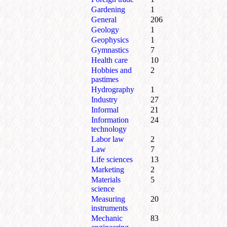
Gardening
1
General
206
Geology
1
Geophysics
1
Gymnastics
7
Health care
10
Hobbies and
2
pastimes
Hydrography
1
Industry
27
Informal
21
Information
24
technology
Labor law
2
Law
7
Life sciences
13
Marketing
2
Materials
5
science
Measuring
20
instruments
Mechanic
83