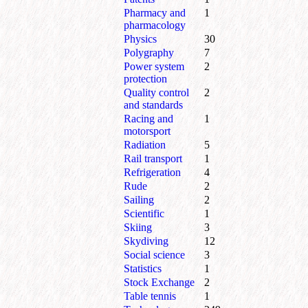
Pharmacy and
1
pharmacology
Physics
30
Polygraphy
7
Power system
2
protection
Quality control
2
and standards
Racing and
1
motorsport
Radiation
5
Rail transport
1
Refrigeration
4
Rude
2
Sailing
2
Scientific
1
Skiing
3
Skydiving
12
Social science
3
Statistics
1
Stock Exchange
2
Table tennis
1