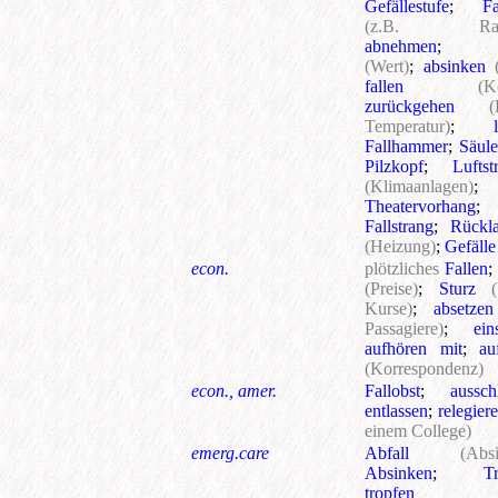
Gefällestufe
;
Fa
(z.B. Ram
abnehmen
;
(Wert)
;
absinken
fallen
(K
zurückgehen
(
Temperatur)
;
Fallhammer
;
Säul
Pilzkopf
;
Luftst
(Klimaanlagen)
;
Theatervorhang
;
Fallstrang
;
Rückla
(Heizung)
;
Gefälle
econ.
plötzliches
Fallen
;
(Preise)
;
Sturz
(
Kurse)
;
absetzen
Passagiere)
;
ein
aufhören mit
;
au
(Korrespondenz)
econ., amer.
Fallobst
;
aussch
entlassen
;
relegier
einem College)
emerg.care
Abfall
(Abs
Absinken
;
T
tropfen