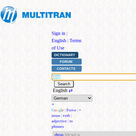
Sign in
|
English
|
Terms
of Use
DICTIONARY
FORUM
CONTACTS
English
⇄
+
G
o
o
g
l
e
|
Forvo
|
+
noun
|
verb
|
adjective
|
to
phrases
drop
[drɔp]
n