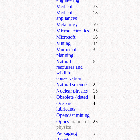
engineering
Medical
73
Medical
18
appliances
Metallurgy
59
Microelectronics
25
Microsoft
16
Mining
34
Municipal
3
planning
Natural
6
resourses and
wildlife
conservation
Natural sciences
2
Nuclear physics
15
Obsolete / dated
4
Oils and
4
lubricants
Opencast mining
1
Optics
branch of
23
physics
Packaging
5
Patents
1