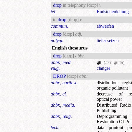
drop
in telephony
[drɔp]
v
tel.
Endstellenleitung
to
drop
[drɔp]
v
commun.
abwerfen
drop
[drɔp]
adj.
polygr.
tiefer setzen
English thesaurus
drop
[drɔp]
abbr.
abbr., med.
gtt.
(лат. gutta)
vulg.
clanger
DROP
[drɔp]
abbr.
abbr., earth.sc.
distribution regi
organic pollutant
abbr., el.
decrease of re
optical power
abbr., media.
Distributed Radi
Publishing
abbr., relig.
Deprogrammin
Restoration Of Pri
tech.
data printout pr