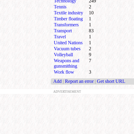
Technology
249
Tennis
2
Textile industry
10
Timber floating
1
Transformers
1
Transport
83
Travel
1
United Nations
1
Vacuum tubes
2
Volleyball
9
Weapons and
7
gunsmithing
Work flow
3
Add
|
Report an error
|
Get short URL
ADVERTISEMENT