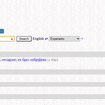
English
⇄
+
;
envagone
;
en ŝipo
;
enŝipiĝinta
(a ship)