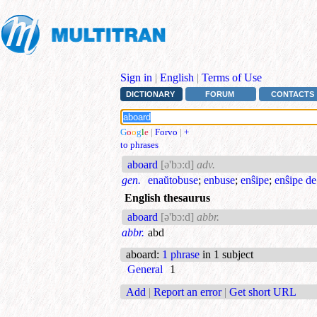
Sign in
|
English
|
Terms of Use
DICTIONARY
FORUM
CONTACTS
G
o
o
g
l
e
|
Forvo
|
+
to phrases
aboard
[ə'bɔ:d]
adv.
gen.
enaŭtobuse
;
enbuse
;
enŝipe
;
enŝipe de
English thesaurus
aboard
[ə'bɔ:d]
abbr.
abbr.
abd
aboard
:
1 phrase
in 1 subject
General
1
Add
|
Report an error
|
Get short URL