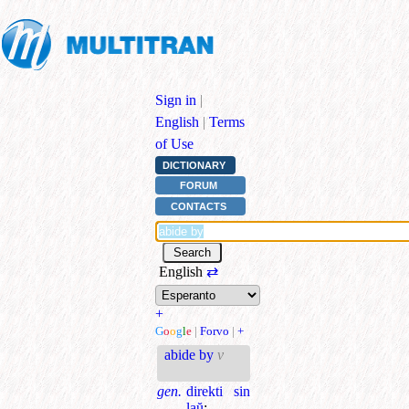
Sign in
|
English
|
Terms
of Use
DICTIONARY
FORUM
CONTACTS
English
⇄
+
G
o
o
g
l
e
|
Forvo
|
+
abide by
v
gen.
direkti sin
laŭ
;