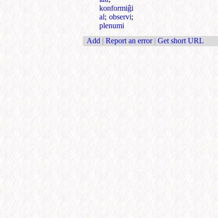
konformiĝi
al
;
observi
;
plenumi
Add
|
Report an error
|
Get short URL