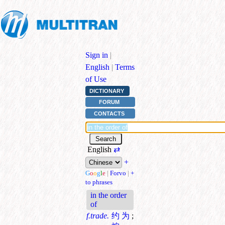
Sign in
|
English
|
Terms
of Use
DICTIONARY
FORUM
CONTACTS
English
⇄
+
G
o
o
g
l
e
|
Forvo
|
+
to phrases
in the order
of
f.trade.
约为
;