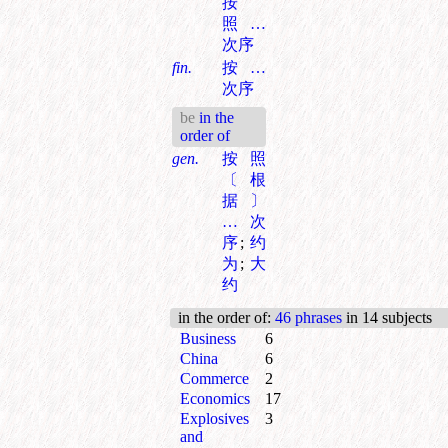
按
照…
次序
fin.
按…
次序
be
in the
order of
gen.
按照
〔根
据〕
…次
序
;
约
为
;
大
约
in the order of
:
46 phrases
in 14 subjects
Business
6
China
6
Commerce
2
Economics
17
Explosives
3
and