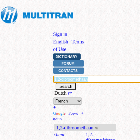
Sign in
|
English
|
Terms
of Use
DICTIONARY
FORUM
CONTACTS
Dutch
⇄
+
G
o
o
g
l
e
|
Forvo
|
+
noun
1,2-dibroomethaan
m
chem.
1,2-