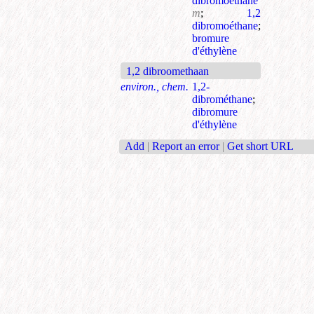
dibromoéthane
m
;
1,2
dibromoéthane
;
bromure
d'éthylène
1,2 dibroomethaan
environ., chem.
1,2-
dibrométhane
;
dibromure
d'éthylène
Add
|
Report an error
|
Get short URL