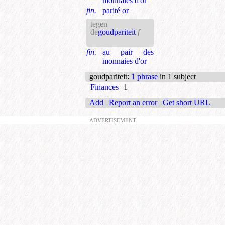
monnaies d'or
fin.
parité or
tegen
de
goudpariteit
f
fin.
au pair des
monnaies d'or
goudpariteit
:
1 phrase
in 1 subject
Finances
1
Add
|
Report an error
|
Get short URL
ADVERTISEMENT