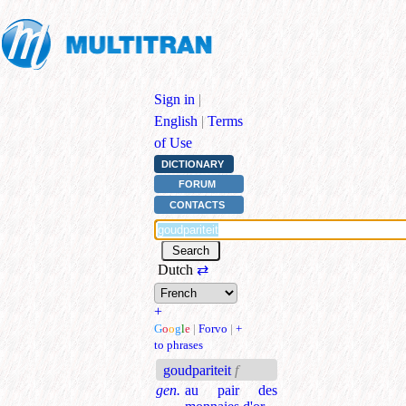
Sign in
|
English
|
Terms
of Use
DICTIONARY
FORUM
CONTACTS
Dutch
⇄
+
G
o
o
g
l
e
|
Forvo
|
+
to phrases
goudpariteit
f
gen.
au pair des