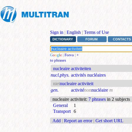
Sign in
|
English
|
Terms of Use
DICTIONARY
FORUM
CONTACTS
G
o
o
g
l
e
|
Forvo
|
+
to phrases
nucleaire activiteiten
nucl.phys.
activités nucléaires
niet
nucleaire activiteit
gen.
activité
non
nucléaire
m
nucleaire activiteit
:
7 phrases
in 2 subjects
General
1
Transport
6
Add
|
Report an error
|
Get short URL