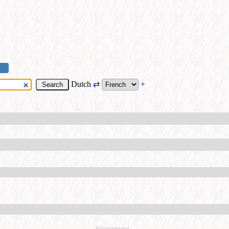
Dutch
⇄
+
Advertisement