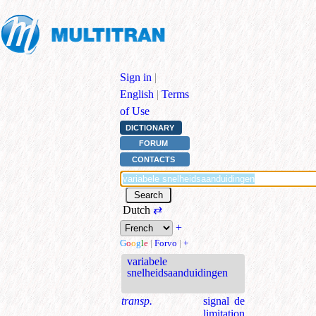
Sign in
|
English
|
Terms
of Use
DICTIONARY
FORUM
CONTACTS
Dutch
⇄
+
G
o
o
g
l
e
|
Forvo
|
+
variabele
snelheidsaanduidingen
transp.
signal de
limitation