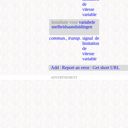
de
vitesse
variable
installatie voor
variabele
snelheidsaanduidingen
commun., transp.
signal de
limitation
de
vitesse
variable
Add
|
Report an error
|
Get short URL
ADVERTISEMENT