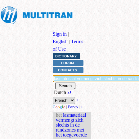
Sign in
|
English
|
Terms
of Use
DICTIONARY
FORUM
CONTACTS
Dutch
⇄
+
G
o
o
g
l
e
|
Forvo
|
+
het
lasmateriaal
vermengt zich
slechts in de
randzones met
het toegevoerde