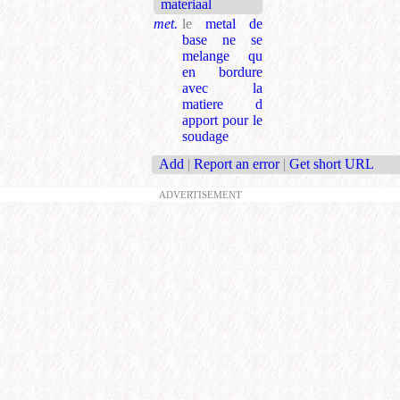
materiaal
met.
le
metal de
base ne se
melange qu
en bordure
avec la
matiere d
apport pour le
soudage
Add
|
Report an error
|
Get short URL
ADVERTISEMENT