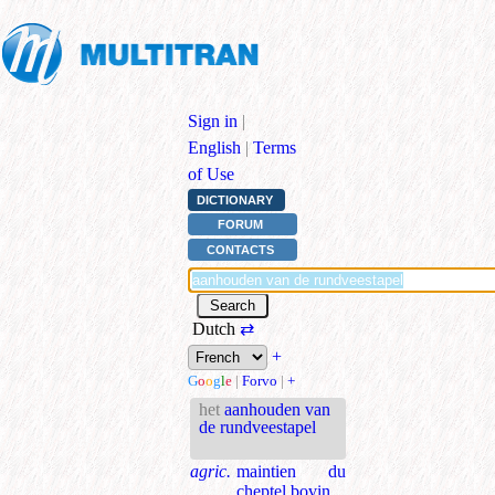
Sign in
|
English
|
Terms
of Use
DICTIONARY
FORUM
CONTACTS
Dutch
⇄
+
G
o
o
g
l
e
|
Forvo
|
+
het
aanhouden van
de rundveestapel
agric.
maintien du
cheptel bovin