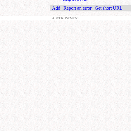
Add
|
Report an error
|
Get short URL
ADVERTISEMENT