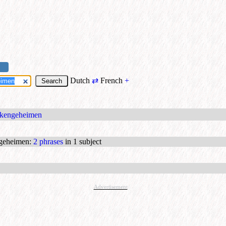
Dutch
⇄
French
+
zakengeheimen
ngeheimen
:
2 phrases
in 1 subject
Advertisement