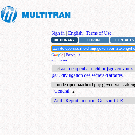
Sign in
|
English
|
Terms of Use
DICTIONARY
FORUM
CONTACTS
G
o
o
g
l
e
|
Forvo
|
+
to phrases
het
aan de openbaarheid prijsgeven van 
gen.
divulgation des secrets d'affaires
aan de openbaarheid prijsgeven van zake
General
2
Add
|
Report an error
|
Get short URL