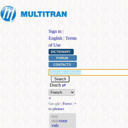
Sign in
|
English
|
Terms
of Use
DICTIONARY
FORUM
CONTACTS
Dutch
⇄
+
G
o
o
g
l
e
|
Forvo
|
+
to phrases
een
stuk
voor
vals