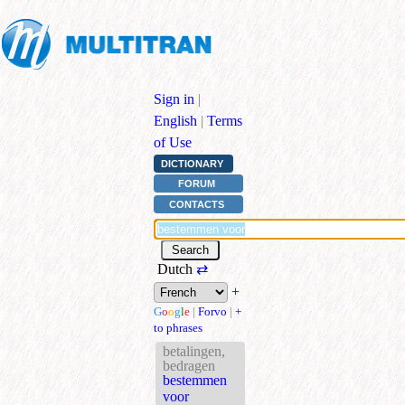
Sign in
|
English
|
Terms
of Use
DICTIONARY
FORUM
CONTACTS
Dutch
⇄
+
G
o
o
g
l
e
|
Forvo
|
+
to phrases
betalingen,
bedragen
bestemmen
voor