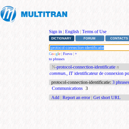
Sign in
|
English
|
Terms of Use
DICTIONARY
FORUM
CONTACTS
G
o
o
g
l
e
|
Forvo
|
+
to phrases
N
-protocol-connection-identificatie
n
commun., IT
identificateur de connexion p
protocol-connection-identificatie
:
3 phrase
Communications
3
Add
|
Report an error
|
Get short URL