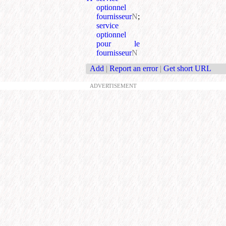
optionnel
fournisseur
N
;
service
optionnel
pour le
fournisseur
N
Add
|
Report an error
|
Get short URL
ADVERTISEMENT