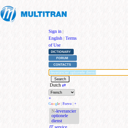
Sign in
|
English
|
Terms
of Use
DICTIONARY
FORUM
CONTACTS
Dutch
⇄
+
G
o
o
g
l
e
|
Forvo
|
+
N
-leverancier
optionele
dienst
IT
service