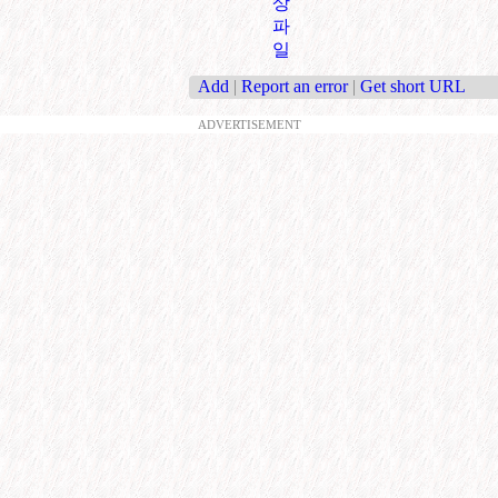
상
파
일
Add
|
Report an error
|
Get short URL
ADVERTISEMENT