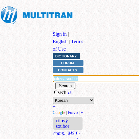
Sign in
|
English
|
Terms
of Use
DICTIONARY
FORUM
CONTACTS
Czech
⇄
+
G
o
o
g
l
e
|
Forvo
|
+
cílový
soubor
comp., MS
대