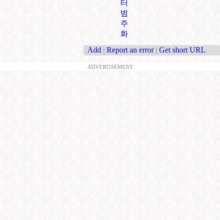
터
범
주
화
Add
|
Report an error
|
Get short URL
ADVERTISEMENT