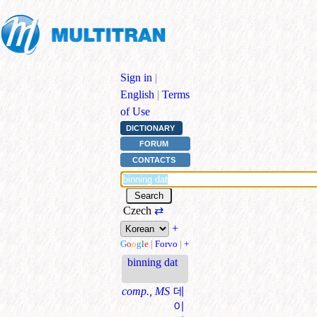
Sign in
|
English
|
Terms
of Use
DICTIONARY
FORUM
CONTACTS
Czech
⇄
+
G
o
o
g
l
e
|
Forvo
|
+
binning dat
comp., MS
데
이