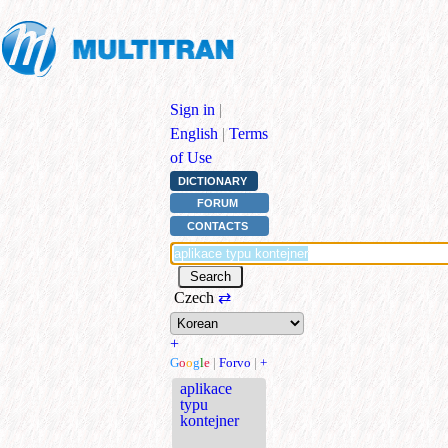
Sign in
|
English
|
Terms
of Use
DICTIONARY
FORUM
CONTACTS
Czech
⇄
+
G
o
o
g
l
e
|
Forvo
|
+
aplikace
typu
kontejner