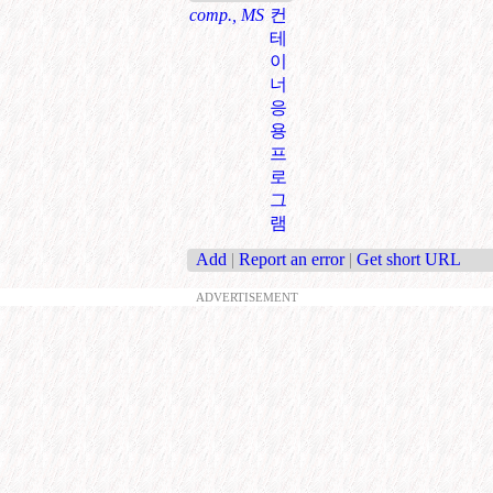
comp., MS
컨
테
이
너
응
용
프
로
그
램
Add
|
Report an error
|
Get short URL
ADVERTISEMENT