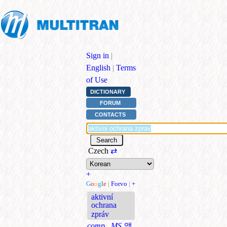
Sign in
|
English
|
Terms
of Use
DICTIONARY
FORUM
CONTACTS
Czech
⇄
+
G
o
o
g
l
e
|
Forvo
|
+
aktivní
ochrana
zpráv
comp., MS
액