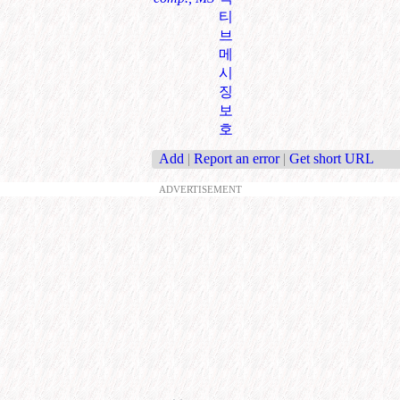
티
브
메
시
징
보
호
Add
|
Report an error
|
Get short URL
ADVERTISEMENT