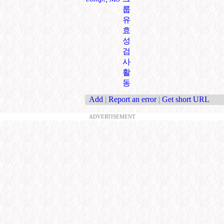
룹
유
효
성
검
사
활
동
Add
|
Report an error
|
Get short URL
ADVERTISEMENT