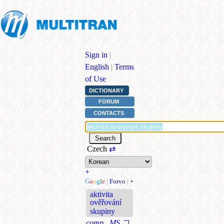
Sign in
|
English
|
Terms
of Use
DICTIONARY
FORUM
CONTACTS
Czech
⇄
+
G
o
o
g
l
e
|
Forvo
|
+
aktivita
ověřování
skupiny
comp., MS
그