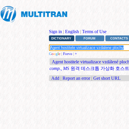
Sign in
|
English
|
Terms of Use
DICTIONARY
FORUM
CONTACTS
G
o
o
g
l
e
|
Forvo
|
+
Agent hostitele virtualizace vzdálené ploc
comp., MS
원격 데스크톱 가상화 호스
Add
|
Report an error
|
Get short URL