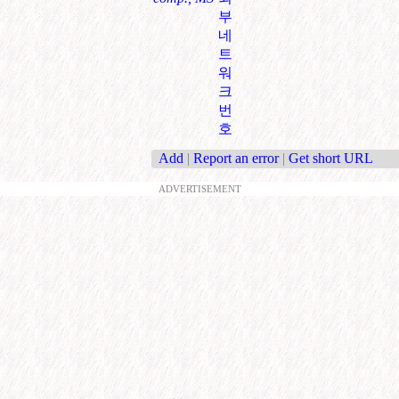
부
네
트
워
크
번
호
Add
|
Report an error
|
Get short URL
ADVERTISEMENT