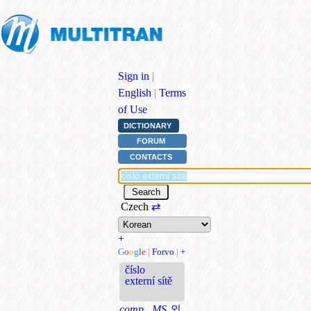
Sign in
|
English
|
Terms
of Use
DICTIONARY
FORUM
CONTACTS
Czech
⇄
+
G
o
o
g
l
e
|
Forvo
|
+
číslo
externí sítě
comp., MS
외