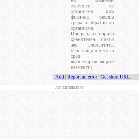
на химични
елементи от
организми към
физична околна
среда и обратно до
организми.
Процесът се нарича
хранителен цикъл
ако елементите,
участващи в него са
сред
жизнеопределящите
елементи)
Add
|
Report an error
|
Get short URL
ADVERTISEMENT