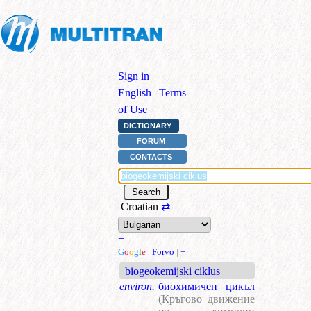
Sign in
|
English
|
Terms
of Use
DICTIONARY
FORUM
CONTACTS
Croatian
⇄
+
G
o
o
g
l
e
|
Forvo
|
+
biogeokemijski ciklus
environ.
биохимичен цикъл
(Кръгово движение