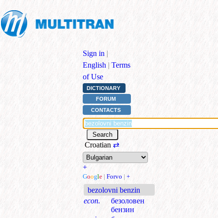
Sign in
|
English
|
Terms
of Use
DICTIONARY
FORUM
CONTACTS
Croatian
⇄
+
G
o
o
g
l
e
|
Forvo
|
+
bezolovni benzin
econ.
безоловен
бензин