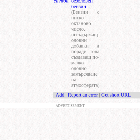
environ.
безоловен
бензин
(Бензин с
ниско
октаново
число,
несъдържащ
оловни
добавки и
поради това
създаващ по-
малко
оловно
замърсяване
на
атмосферата)
Add
|
Report an error
|
Get short URL
ADVERTISEMENT