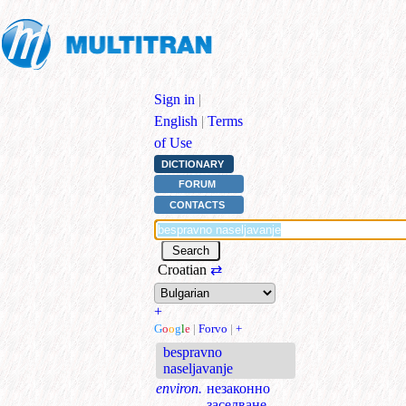
Sign in
|
English
|
Terms
of Use
DICTIONARY
FORUM
CONTACTS
Croatian
⇄
+
G
o
o
g
l
e
|
Forvo
|
+
bespravno
naseljavanje
environ.
незаконно
заселване