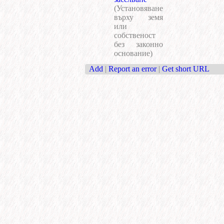
(Установяване
върху земя
или
собственост
без законно
основание)
Add
|
Report an error
|
Get short URL