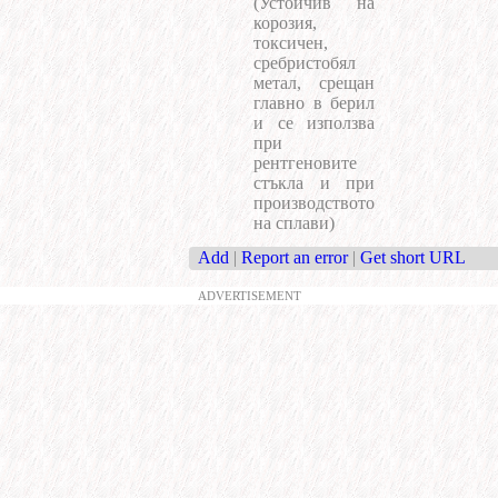
(Устойчив на
корозия,
токсичен,
сребристобял
метал, срещан
главно в берил
и се използва
при
рентгеновите
стъкла и при
производството
на сплави)
Add
|
Report an error
|
Get short URL
ADVERTISEMENT