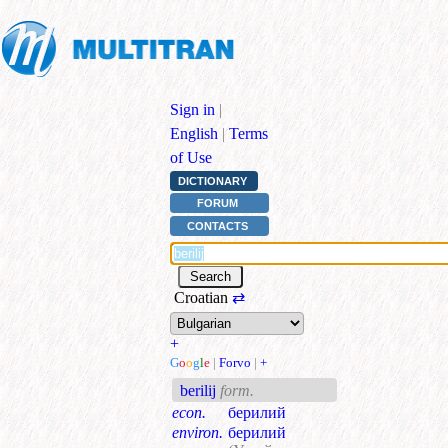
Sign in
|
English
|
Terms
of Use
DICTIONARY
FORUM
CONTACTS
Croatian
⇄
+
G
o
o
g
l
e
|
Forvo
|
+
berilij
form.
econ.
берилий
environ.
берилий