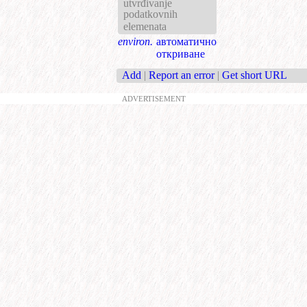
utvrđivanje
podatkovnih
elemenata
environ.
автоматично
откриване
Add
|
Report an error
|
Get short URL
ADVERTISEMENT