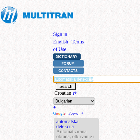
Sign in
|
English
|
Terms
of Use
DICTIONARY
FORUM
CONTACTS
Croatian
⇄
+
G
o
o
g
l
e
|
Forvo
|
+
automatska
detekcija
Automatizirana
obrada, otkrivanje i