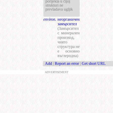
porijekla u čijoj
strukturi ne
prevladava ugljik
environ.
неорганичен
замърсител
(Замърсител
с минерален
произход,
чиято
структура не
е основно
въглеродна)
Add
|
Report an error
|
Get short URL
ADVERTISEMENT