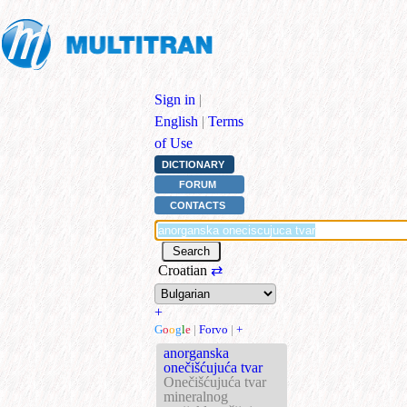
Sign in
|
English
|
Terms
of Use
DICTIONARY
FORUM
CONTACTS
Croatian
⇄
+
G
o
o
g
l
e
|
Forvo
|
+
anorganska
onečišćujuća tvar
Onečišćujuća tvar
mineralnog