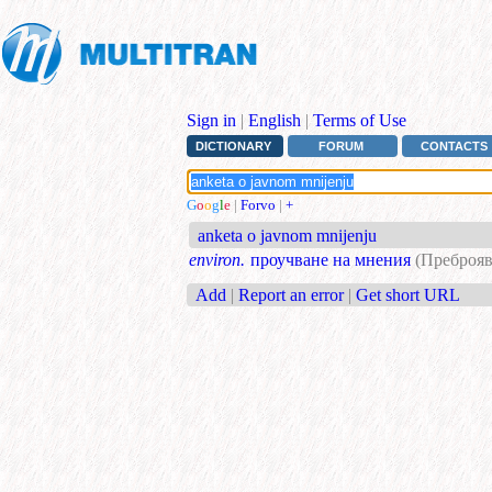
Sign in
|
English
|
Terms of Use
DICTIONARY
FORUM
CONTACTS
G
o
o
g
l
e
|
Forvo
|
+
anketa o javnom mnijenju
environ.
проучване на мнения
(Преброяв
Add
|
Report an error
|
Get short URL