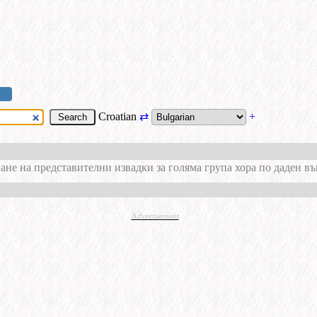
Croatian
⇄
+
ане на представителни извадки за голяма група хора по даден в
Advertisement