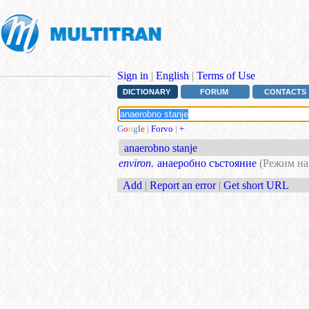
Sign in
|
English
|
Terms of Use
DICTIONARY
FORUM
CONTACTS
G
o
o
g
l
e
|
Forvo
|
+
anaerobno stanje
environ.
анаеробно състояние
(Режим на
Add
|
Report an error
|
Get short URL