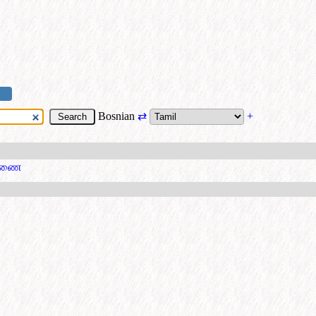
Bosnian
⇄
+
டவணை