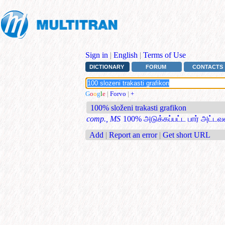
Sign in
|
English
|
Terms of Use
DICTIONARY
FORUM
CONTACTS
G
o
o
g
l
e
|
Forvo
|
+
100% složeni trakasti grafikon
comp., MS
100% அடுக்கப்பட்ட பார் அட்
Add
|
Report an error
|
Get short URL