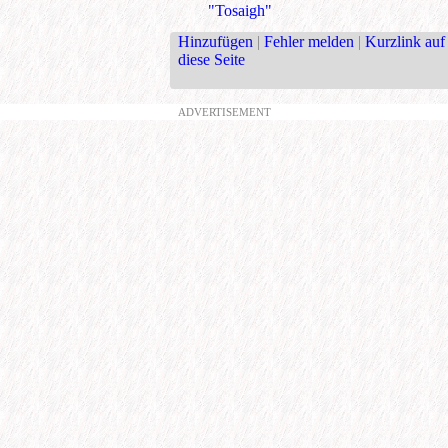
"Tosaigh"
Hinzufügen
|
Fehler melden
|
Kurzlink auf
diese Seite
ADVERTISEMENT