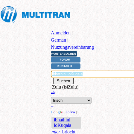
Anmelden
|
German
|
Nutzungsvereinbarung
WÖRTERBÜCHER
FORUM
KONTAKTE
Zulu (isiZulu)
⇄
+
G
o
o
g
l
e
|
Forvo
|
+
ibhathini
loKuqala
micr.
briocht