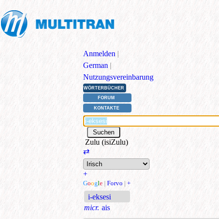
Anmelden
|
German
|
Nutzungsvereinbarung
WÖRTERBÜCHER
FORUM
KONTAKTE
Zulu (isiZulu)
⇄
+
G
o
o
g
l
e
|
Forvo
|
+
i-eksesi
micr.
ais