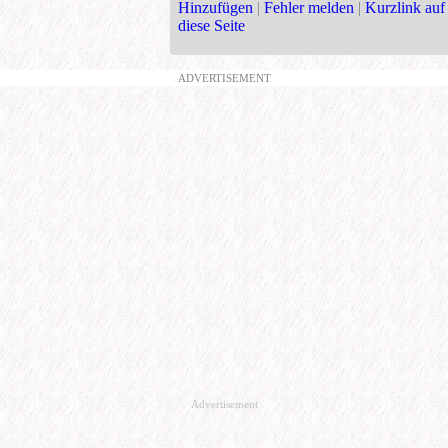
Hinzufügen
|
Fehler melden
|
Kurzlink auf
diese Seite
ADVERTISEMENT
Advertisement