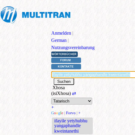
Anmelden
|
German
|
Nutzungsvereinbarung
WÖRTERBÜCHER
FORUM
KONTAKTE
Xhosa
(isiXhosa)
⇄
+
G
o
o
g
l
e
|
Forvo
|
+
ifayile yetyhubhu
yangaphandle
kweintanethi