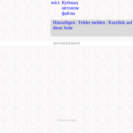
micr.
Кубның
автоном
файлы
Hinzufügen
|
Fehler melden
|
Kurzlink auf
diese Seite
ADVERTISEMENT
Advertisement