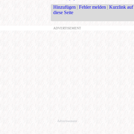
Hinzufügen
|
Fehler melden
|
Kurzlink auf
diese Seite
ADVERTISEMENT
Advertisement