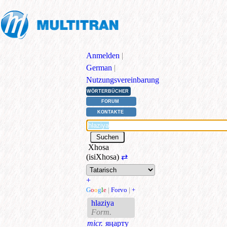
Anmelden
|
German
|
Nutzungsvereinbarung
WÖRTERBÜCHER
FORUM
KONTAKTE
Xhosa
(isiXhosa)
⇄
+
G
o
o
g
l
e
|
Forvo
|
+
hlaziya
Form.
micr.
яңарту