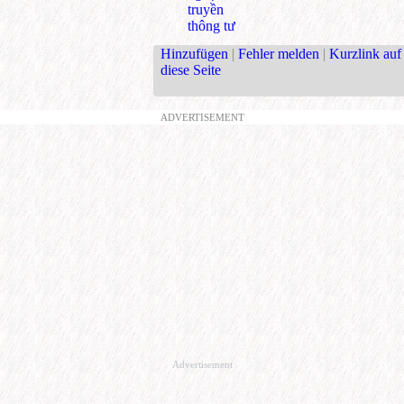
truyền
thông tư
Hinzufügen
|
Fehler melden
|
Kurzlink auf
diese Seite
ADVERTISEMENT
Advertisement