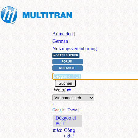
Anmelden
|
German
|
Nutzungsvereinbarung
WÖRTERBÜCHER
FORUM
KONTAKTE
Wolof
⇄
+
G
o
o
g
l
e
|
Forvo
|
+
Déggoo ci
PCT
micr.
Công
nghệ