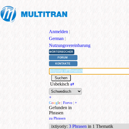
Anmelden
|
German
|
Nutzungsvereinbarung
WÖRTERBÜCHER
FORUM
KONTAKTE
Usbekisch
⇄
+
G
o
o
g
l
e
|
Forvo
|
+
Gefunden in
Phrasen
zu Phrasen
ixtiyoriy
:
3 Phrasen
in 1 Thematik