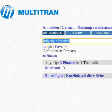
Anmelden
|
German
|
Nutzungsvereinbarun
WÖRTERBÜCHER
FORUM
KONTAKTE
G
o
o
g
l
e
|
Forvo
|
+
Gefunden in Phrasen
zu Phrasen
ixtiyoriy
:
3 Phrasen
in 1 Thematik
Microsoft
3
Hinzufügen
|
Kurzlink auf diese Seite