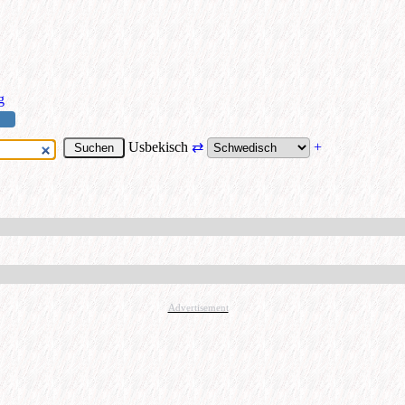
g
Usbekisch
⇄
+
Advertisement