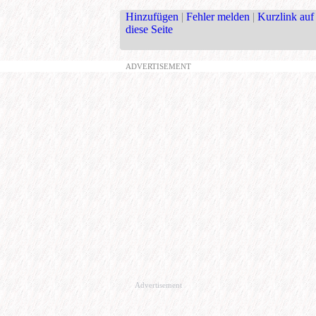
Hinzufügen
|
Fehler melden
|
Kurzlink auf
diese Seite
ADVERTISEMENT
Advertisement