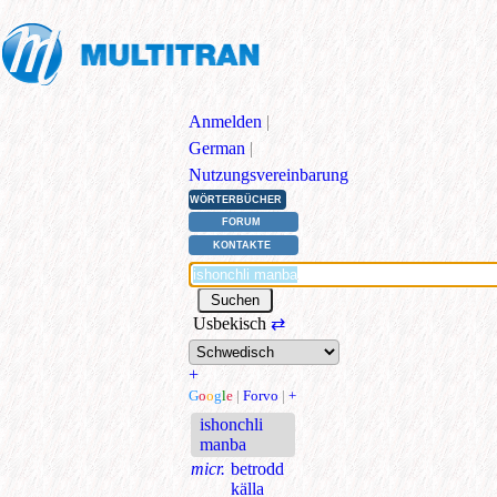
Anmelden
|
German
|
Nutzungsvereinbarung
WÖRTERBÜCHER
FORUM
KONTAKTE
Usbekisch
⇄
+
G
o
o
g
l
e
|
Forvo
|
+
ishonchli
manba
micr.
betrodd
källa