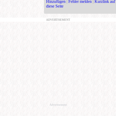
Hinzufügen
|
Fehler melden
|
Kurzlink auf
diese Seite
ADVERTISEMENT
Advertisement