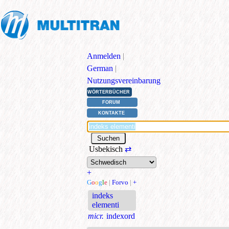
Anmelden
|
German
|
Nutzungsvereinbarung
WÖRTERBÜCHER
FORUM
KONTAKTE
Usbekisch
⇄
+
G
o
o
g
l
e
|
Forvo
|
+
indeks
elementi
micr.
indexord