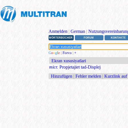
Anmelden
|
German
|
Nutzungsvereinbarun
WÖRTERBÜCHER
FORUM
KONTAKTE
G
o
o
g
l
e
|
Forvo
|
+
Ekran xususiyatlari
micr.
Propjetajiet tad-Displej
Hinzufügen
|
Fehler melden
|
Kurzlink auf 