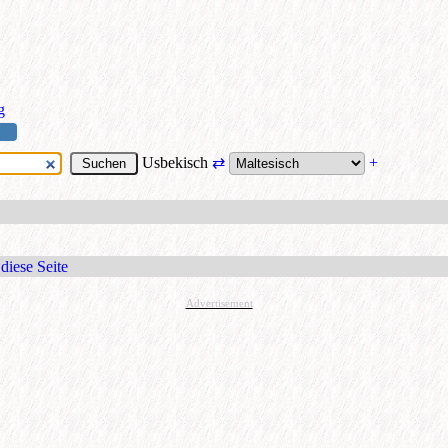
g
Usbekisch
⇄
+
diese Seite
Advertisement