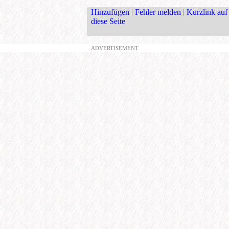
Hinzufügen
|
Fehler melden
|
Kurzlink auf
diese Seite
ADVERTISEMENT