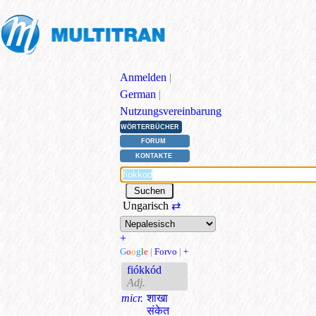
Anmelden
|
German
|
Nutzungsvereinbarung
WÖRTERBÜCHER
FORUM
KONTAKTE
Ungarisch
⇄
+
G
o
o
g
l
e
|
Forvo
|
+
fiókkód
Adj.
micr.
शाखा
संकेत