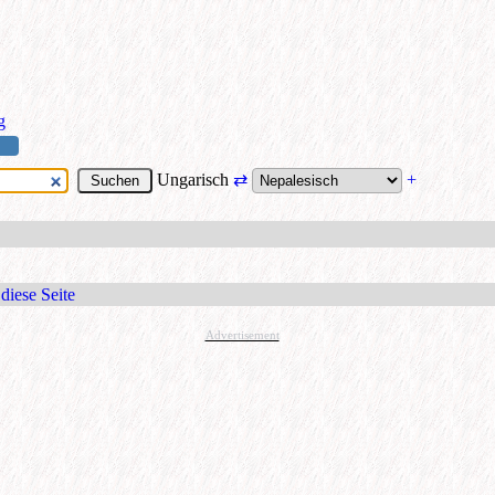
g
Ungarisch
⇄
+
diese Seite
Advertisement