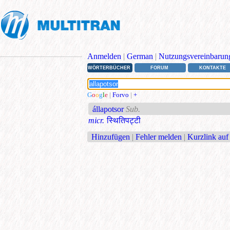
Anmelden
|
German
|
Nutzungsvereinbarun
WÖRTERBÜCHER
FORUM
KONTAKTE
G
o
o
g
l
e
|
Forvo
|
+
állapotsor
Sub.
micr.
स्थितिपट्टी
Hinzufügen
|
Fehler melden
|
Kurzlink auf 